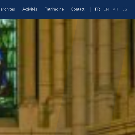
aronites
Activités
Patrimoine
Contact
FR
EN
AR
ES