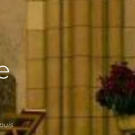
E
e
puis